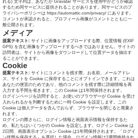
れる) 文字列は、あなたが Gravatar サービスを使用中かどうか確認
するため同サービスに提供されることがあります。同サービスのプ
ライバシーポリシーは https://automattic.com/privacy/ にあります。
コメントが承認されると、プロフィール画像がコメントとともに一
般公開されます。
メディア
提案テキスト:
サイトに画像をアップロードする際、位置情報 (EXIF
GPS) を含む画像をアップロードするべきではありません。サイトの
訪問者は、サイトから画像をダウンロードして位置データを抽出す
ることができます。
Cookie
提案テキスト:
サイトにコメントを残す際、お名前、メールアドレ
ス、サイトを Cookie に保存することにオプトインできます。これは
あなたの便宜のためであり、他のコメントを残す際に詳細情報を再
入力する手間を省きます。この Cookie は1年間保持されます。
ログインページを訪問すると、お使いのブラウザーが Cookie を受け
入れられるかを判断するために一時 Cookie を設定します。この
Cookie は個人データを含んでおらず、ブラウザーを閉じると廃棄さ
れます。
ログインの際さらに、ログイン情報と画面表示情報を保持するた
め、私たちはいくつかの Cookie を設定します。ログイン Cookie は
2日間、画面表示オプション Cookie は1年間保持されます。「ログイ
ン状態を保存する」を選択した場合、ログイン情報は2週間維持され